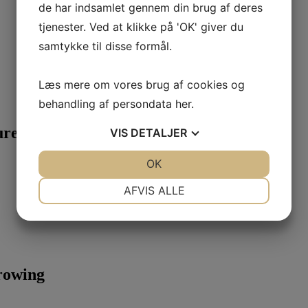
de har indsamlet gennem din brug af deres
tjenester. Ved at klikke på 'OK' giver du
samtykke til disse formål.
Læs mere om vores brug af cookies og
behandling af persondata
her
.
ture Growing
VIS
DETALJER
JA
NEJ
OK
JA
NEJ
NØDVENDIGE
PRÆFERENCER
AFVIS ALLE
JA
NEJ
JA
NEJ
MARKETING
STATISTIK
rowing