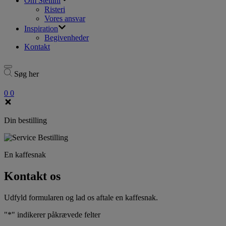
Om Stellini
Risteri
Vores ansvar
Inspiration
Begivenheder
Kontakt
Søg her
0
0
Din bestilling
En kaffesnak
Kontakt os
Udfyld formularen og lad os aftale en kaffesnak.
"
*
" indikerer påkrævede felter