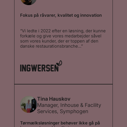
Fokus på råvarer, kvalitet og innovation
“Vi ledte i 2022 efter en løsning, der kunne
forkæle og give vores medarbejder såvel
som vores kunder, der er toppen af den
danske restaurationsbranche...”
“Vi ledte i 2022 efter en løsning, der kunne
forkæle og give vores medarbejder såvel
som vores kunder, der er toppen af den
danske restaurationsbranche – en unik
kaffeoplevelse. I den forbindelse valgte vi
at starte et nyt samarbejde op med Stellini,
hvor vi følte at deres passion og kærlighed
for kaffe i deres mikroristeri, parret med
Schaerers topmodel Soul Select, lige var
den kombination, som vi mente, ville løse
Tina Hauskov
opgaven bedst. Løsningen har været en
Manager, Inhouse & Facility
stor succes. ”
Services, Symphogen
Tørmælksløsninger behøver ikke gå på