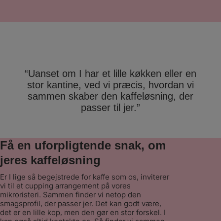
serviceniveau skuffer aldrig – vi har
eksempelvis fået skiftet maskiner
undervejs til nyere udgaver. I tillæg til
serviceaftalen på maskinerne, har vi også
valgt at købe kaffen hos Stellini. Den er
supergod og vores medarbejdere
værdsætter den højt – de har
fornemmelsen af, at de går på Café. ”
“Uanset om I har et lille køkken eller en
stor kantine, ved vi præcis, hvordan vi
sammen skaber den kaffeløsning, der
passer til jer.”
Få en uforpligtende snak, om
jeres kaffeløsning
Er I lige så begejstrede for kaffe som os, inviterer
vi til et cupping arrangement på vores
mikroristeri. Sammen finder vi netop den
smagsprofil, der passer jer. Det kan godt være,
det er en lille kop, men den gør en stor forskel. I