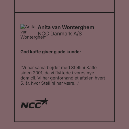
mikroristeri og den tilbudte friskmælks-
kaffeløsning med Schaerer maskiner, følte
vi, at der var et supergodt match´. Med
vores nye domicil ønskede vi at give vores
kunder en regulær opgradering af
Anita van Wonterghem
kaffeoplevelsen – og det må man sige, de
NCC Danmark A/S
har fået. ”
God kaffe giver glade kunder
“Vi har samarbejdet med Stellini Kaffe
siden 2001, da vi flyttede i vores nye
domicil. Vi har genforhandlet aftalen hvert
5. år, hvor Stellini har være...”
“Vi har samarbejdet med Stellini Kaffe
siden 2001, da vi flyttede i vores nye
domicil. Vi har genforhandlet aftalen hvert
5. år, hvor Stellini har været i konkurrence
med andre leverandører. Vi har valgt at
beholde Stellini, da et godt samarbejde
betyder meget for os. Stellini har desuden
meget konkurrencedygtige priser og deres