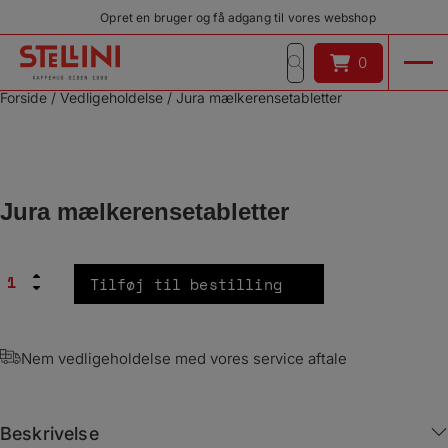
Hop
Opret en bruger og få adgang til vores webshop
til
indholdet
0
0
Forside
/
Vedligeholdelse
/
Jura mælkerensetabletter
Jura mælkerensetabletter
Jura
Tilføj til bestilling
mælkerensetabletter
antal
Nem vedligeholdelse med vores service aftale
Beskrivelse