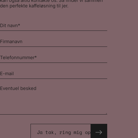
kan også altid kontakte os. Så finder vi sammen
den perfekte kaffeløsning til jer.
Dit
navn
*
Firmanavn
Telefonnummer
*
E-
mail
*
Besked
Ja tak, ring mig op