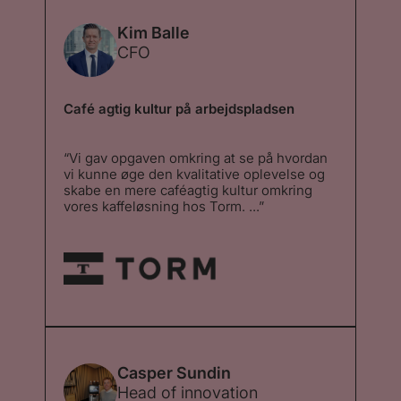
Kim Balle
CFO
Café agtig kultur på arbejdspladsen
“Vi gav opgaven omkring at se på hvordan
vi kunne øge den kvalitative oplevelse og
skabe en mere caféagtig kultur omkring
vores kaffeløsning hos Torm. ...”
“Vi gav opgaven omkring at se på hvordan
vi kunne øge den kvalitative oplevelse og
skabe en mere caféagtig kultur omkring
vores kaffeløsning hos Torm. Vi ønskede at
få vores medarbejdere og kunder i huset til
at få samme oplevelse som at købe 2Go
kaffe på vej til arbejde eller i pauser. Valget
faldt på Stellini og deres mikroristeri og
deres tilgang til at udføre opgaven og det
må siges at have været en klar succes. ”
Casper Sundin
Head of innovation