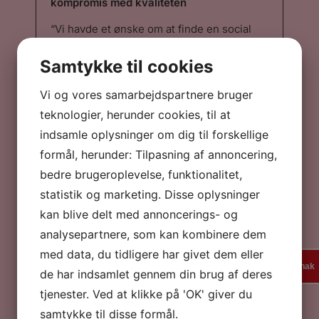
kompromis med kvaliteten
“Vi havde et ønske om at finde en social
ansvarlig totalløsning hvor der ikke blev
gået på kompromis med kaffeoplevelsen.
Samtykke til cookies
Med friskristet bæredygtig ka...”
“Vi havde et ønske om at finde en social
ansvarlig totalløsning hvor der ikke blev
Vi og vores samarbejdspartnere bruger
gået på kompromis med kaffeoplevelsen.
teknologier, herunder cookies, til at
Med friskristet bæredygtig kaffe fra et
Mikroristeri tæt på, parret med maskiner
indsamle oplysninger om dig til forskellige
der har en 8-årig garanteret levetid, og et
formål, herunder: Tilpasning af annoncering,
tørmælksprodukt hvor man oprigtigt er i
tvivl om det er frisk mælk eller ej, var vores
bedre brugeroplevelse, funktionalitet,
konklusion, det var den bedste løsning for
statistik og marketing. Disse oplysninger
os. Vi har ikke fortrudt ”
Claus Kjær Jørgensen
kan blive delt med annoncerings- og
Spies
analysepartnere, som kan kombinere dem
med data, du tidligere har givet dem eller
En verden af rejse- og kaffeoplevelser
En kaffesnak
de har indsamlet gennem din brug af deres
tjenester. Ved at klikke på 'OK' giver du
“Vi valgte at gentegne vores aftale med
Stellini i 2022 omkring en kaffeløsning
samtykke til disse formål.