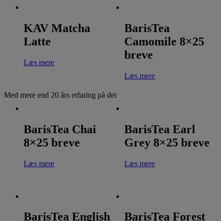
KAV Matcha
BarisTea
Latte
Camomile 8×25
breve
Læs mere
Læs mere
Med mere end 20 års erfaring på det
BarisTea Chai
BarisTea Earl
8×25 breve
Grey 8×25 breve
Læs mere
Læs mere
BarisTea English
BarisTea Forest