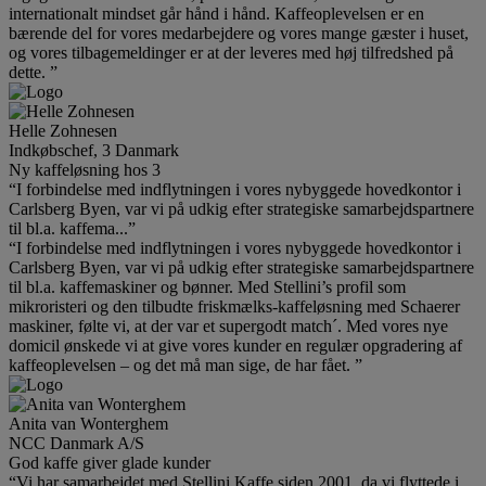
internationalt mindset går hånd i hånd. Kaffeoplevelsen er en
bærende del for vores medarbejdere og vores mange gæster i huset,
og vores tilbagemeldinger er at der leveres med høj tilfredshed på
dette. ”
Helle Zohnesen
Indkøbschef, 3 Danmark
Ny kaffeløsning hos 3
“I forbindelse med indflytningen i vores nybyggede hovedkontor i
Carlsberg Byen, var vi på udkig efter strategiske samarbejdspartnere
til bl.a. kaffema...”
“I forbindelse med indflytningen i vores nybyggede hovedkontor i
Carlsberg Byen, var vi på udkig efter strategiske samarbejdspartnere
til bl.a. kaffemaskiner og bønner. Med Stellini’s profil som
mikroristeri og den tilbudte friskmælks-kaffeløsning med Schaerer
maskiner, følte vi, at der var et supergodt match´. Med vores nye
domicil ønskede vi at give vores kunder en regulær opgradering af
kaffeoplevelsen – og det må man sige, de har fået. ”
Anita van Wonterghem
NCC Danmark A/S
God kaffe giver glade kunder
“Vi har samarbejdet med Stellini Kaffe siden 2001, da vi flyttede i