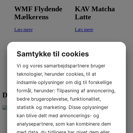
WMF Flydende
KAV Matcha
Mælkerens
Latte
Læs mere
Læs mere
Samtykke til cookies
Bægre/kop 7.5oz
Nr. 3 -III
Vi og vores samarbejdspartnere bruger
Fairtrade og
teknologier, herunder cookies, til at
Læs mere
økologisk –
indsamle oplysninger om dig til forskellige
Nature Growing
formål, herunder: Tilpasning af annoncering,
Det siger vores kunder
Læs mere
bedre brugeroplevelse, funktionalitet,
statistik og marketing. Disse oplysninger
kan blive delt med annoncerings- og
analysepartnere, som kan kombinere dem
Nr.4 – IV
Nr.5 – V
med data, du tidligere har givet dem eller