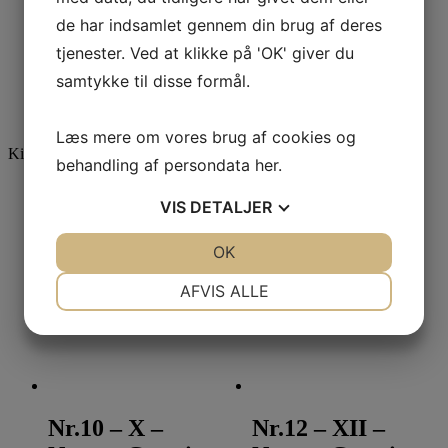
Økologisk –
Fairtrade og
de har indsamlet gennem din brug af deres
Nature Growing
Økologisk –
tjenester. Ved at klikke på 'OK' giver du
Nature Growing
samtykke til disse formål.
Læs mere
Læs mere
Læs mere om vores brug af cookies og
Kim Balle
behandling af persondata
her
.
VIS
DETALJER
Nr.6 – VI
Nr.9 – IX – Café
Økologisk –
Creme lX –
JA
NEJ
OK
JA
NEJ
Nature Growing
Nature Growing
NØDVENDIGE
PRÆFERENCER
AFVIS ALLE
Læs mere
Læs mere
JA
NEJ
JA
NEJ
MARKETING
STATISTIK
Nr.10 – X –
Nr.12 – XII –