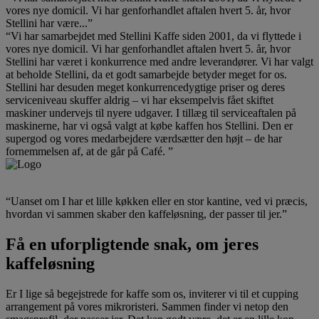
vores nye domicil. Vi har genforhandlet aftalen hvert 5. år, hvor
Stellini har være...”
“Vi har samarbejdet med Stellini Kaffe siden 2001, da vi flyttede i
vores nye domicil. Vi har genforhandlet aftalen hvert 5. år, hvor
Stellini har været i konkurrence med andre leverandører. Vi har valgt
at beholde Stellini, da et godt samarbejde betyder meget for os.
Stellini har desuden meget konkurrencedygtige priser og deres
serviceniveau skuffer aldrig – vi har eksempelvis fået skiftet
maskiner undervejs til nyere udgaver. I tillæg til serviceaftalen på
maskinerne, har vi også valgt at købe kaffen hos Stellini. Den er
supergod og vores medarbejdere værdsætter den højt – de har
fornemmelsen af, at de går på Café. ”
“Uanset om I har et lille køkken eller en stor kantine, ved vi præcis,
hvordan vi sammen skaber den kaffeløsning, der passer til jer.”
Få en uforpligtende snak, om jeres
kaffeløsning
Er I lige så begejstrede for kaffe som os, inviterer vi til et cupping
arrangement på vores mikroristeri. Sammen finder vi netop den