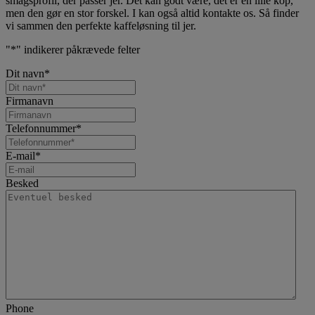
smagsprofil, der passer jer. Det kan godt være, det er en lille kop,
men den gør en stor forskel. I kan også altid kontakte os. Så finder
vi sammen den perfekte kaffeløsning til jer.
"
*
" indikerer påkrævede felter
Dit navn
*
Firmanavn
Telefonnummer
*
E-mail
*
Besked
Phone