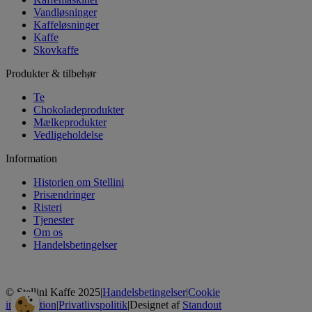
Vandløsninger
Kaffeløsninger
Kaffe
Skovkaffe
Produkter & tilbehør
Te
Chokoladeprodukter
Mælkeprodukter
Vedligeholdelse
Information
Historien om Stellini
Prisændringer
Risteri
Tjenester
Om os
Handelsbetingelser
© Stellini Kaffe 2025
|
Handelsbetingelser
|
Cookie
information
|
Privatlivspolitik
|
Designet af
Standout