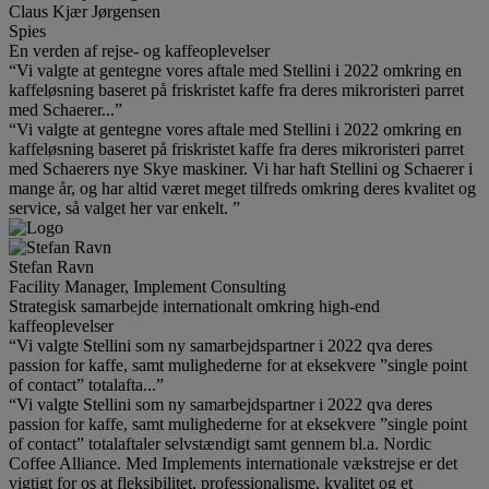
Claus Kjær Jørgensen
Spies
En verden af rejse- og kaffeoplevelser
“Vi valgte at gentegne vores aftale med Stellini i 2022 omkring en
kaffeløsning baseret på friskristet kaffe fra deres mikroristeri parret
med Schaerer...”
“Vi valgte at gentegne vores aftale med Stellini i 2022 omkring en
kaffeløsning baseret på friskristet kaffe fra deres mikroristeri parret
med Schaerers nye Skye maskiner. Vi har haft Stellini og Schaerer i
mange år, og har altid været meget tilfreds omkring deres kvalitet og
service, så valget her var enkelt. ”
Stefan Ravn
Facility Manager, Implement Consulting
Strategisk samarbejde internationalt omkring high-end
kaffeoplevelser
“Vi valgte Stellini som ny samarbejdspartner i 2022 qva deres
passion for kaffe, samt mulighederne for at eksekvere ”single point
of contact” totalafta...”
“Vi valgte Stellini som ny samarbejdspartner i 2022 qva deres
passion for kaffe, samt mulighederne for at eksekvere ”single point
of contact” totalaftaler selvstændigt samt gennem bl.a. Nordic
Coffee Alliance. Med Implements internationale vækstrejse er det
vigtigt for os at fleksibilitet, professionalisme, kvalitet og et