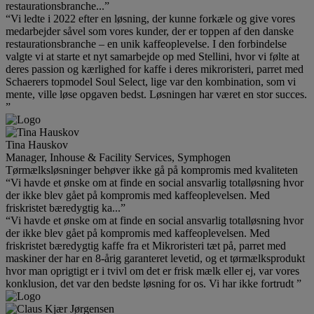
restaurationsbranche...”
“Vi ledte i 2022 efter en løsning, der kunne forkæle og give vores
medarbejder såvel som vores kunder, der er toppen af den danske
restaurationsbranche – en unik kaffeoplevelse. I den forbindelse
valgte vi at starte et nyt samarbejde op med Stellini, hvor vi følte at
deres passion og kærlighed for kaffe i deres mikroristeri, parret med
Schaerers topmodel Soul Select, lige var den kombination, som vi
mente, ville løse opgaven bedst. Løsningen har været en stor succes.
”
Tina Hauskov
Manager, Inhouse & Facility Services, Symphogen
Tørmælksløsninger behøver ikke gå på kompromis med kvaliteten
“Vi havde et ønske om at finde en social ansvarlig totalløsning hvor
der ikke blev gået på kompromis med kaffeoplevelsen. Med
friskristet bæredygtig ka...”
“Vi havde et ønske om at finde en social ansvarlig totalløsning hvor
der ikke blev gået på kompromis med kaffeoplevelsen. Med
friskristet bæredygtig kaffe fra et Mikroristeri tæt på, parret med
maskiner der har en 8-årig garanteret levetid, og et tørmælksprodukt
hvor man oprigtigt er i tvivl om det er frisk mælk eller ej, var vores
konklusion, det var den bedste løsning for os. Vi har ikke fortrudt ”