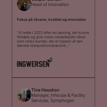
Head of innovation
Fokus på råvarer, kvalitet og innovation
“Vi ledte i 2022 efter en løsning, der kunne
forkæle og give vores medarbejder såvel
som vores kunder, der er toppen af den
danske restaurationsbranche...”
“Vi ledte i 2022 efter en løsning, der kunne
forkæle og give vores medarbejder såvel
som vores kunder, der er toppen af den
danske restaurationsbranche – en unik
kaffeoplevelse. I den forbindelse valgte vi
at starte et nyt samarbejde op med Stellini,
hvor vi følte at deres passion og kærlighed
for kaffe i deres mikroristeri, parret med
Schaerers topmodel Soul Select, lige var
den kombination, som vi mente, ville løse
Tina Hauskov
opgaven bedst. Løsningen har været en
Manager, Inhouse & Facility
stor succes. ”
Services, Symphogen