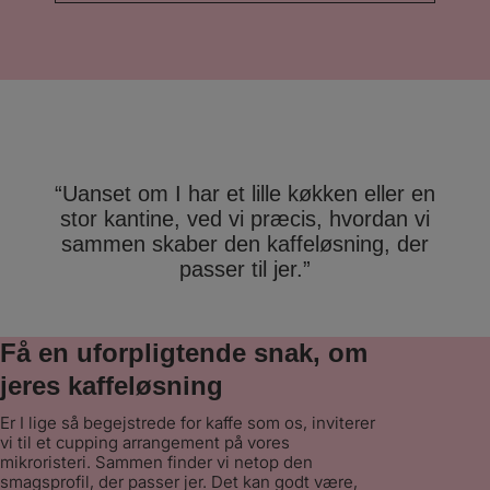
meget konkurrencedygtige priser og deres
serviceniveau skuffer aldrig – vi har
eksempelvis fået skiftet maskiner
undervejs til nyere udgaver. I tillæg til
serviceaftalen på maskinerne, har vi også
valgt at købe kaffen hos Stellini. Den er
supergod og vores medarbejdere
værdsætter den højt – de har
fornemmelsen af, at de går på Café. ”
“Uanset om I har et lille køkken eller en
stor kantine, ved vi præcis, hvordan vi
sammen skaber den kaffeløsning, der
passer til jer.”
Få en uforpligtende snak, om
jeres kaffeløsning
Er I lige så begejstrede for kaffe som os, inviterer
vi til et cupping arrangement på vores
mikroristeri. Sammen finder vi netop den
smagsprofil, der passer jer. Det kan godt være,