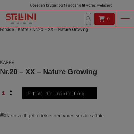
Hop
Opret en bruger og få adgang til vores webshop
til
indholdet
0
0
Forside
/
Kaffe
/
Nr.20 – XX – Nature Growing
KAFFE
Nr.20 – XX – Nature Growing
Nr.20
Tilføj til bestilling
-
XX
-
Nature
Nem vedligeholdelse med vores service aftale
Growing
antal