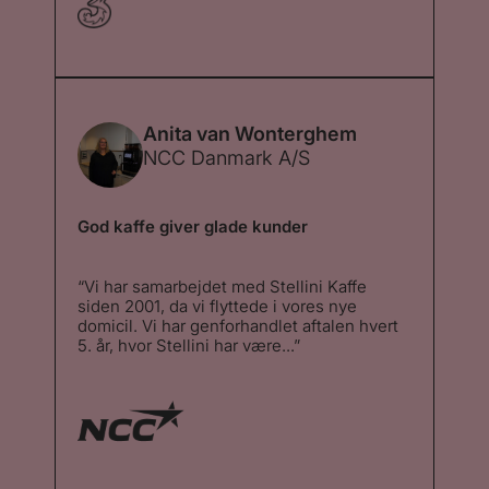
samarbejdspartnere til bl.a. kaffemaskiner
og bønner. Med Stellini’s profil som
mikroristeri og den tilbudte friskmælks-
kaffeløsning med Schaerer maskiner, følte
vi, at der var et supergodt match´. Med
vores nye domicil ønskede vi at give vores
kunder en regulær opgradering af
Anita van Wonterghem
kaffeoplevelsen – og det må man sige, de
NCC Danmark A/S
har fået. ”
God kaffe giver glade kunder
“Vi har samarbejdet med Stellini Kaffe
siden 2001, da vi flyttede i vores nye
domicil. Vi har genforhandlet aftalen hvert
5. år, hvor Stellini har være...”
“Vi har samarbejdet med Stellini Kaffe
siden 2001, da vi flyttede i vores nye
domicil. Vi har genforhandlet aftalen hvert
5. år, hvor Stellini har været i konkurrence
med andre leverandører. Vi har valgt at
beholde Stellini, da et godt samarbejde
betyder meget for os. Stellini har desuden