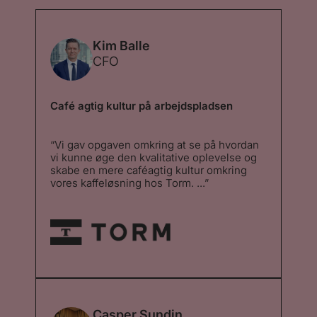
Kim Balle
CFO
Café agtig kultur på arbejdspladsen
“Vi gav opgaven omkring at se på hvordan
vi kunne øge den kvalitative oplevelse og
skabe en mere caféagtig kultur omkring
vores kaffeløsning hos Torm. ...”
“Vi gav opgaven omkring at se på hvordan
vi kunne øge den kvalitative oplevelse og
skabe en mere caféagtig kultur omkring
vores kaffeløsning hos Torm. Vi ønskede at
få vores medarbejdere og kunder i huset til
at få samme oplevelse som at købe 2Go
kaffe på vej til arbejde eller i pauser. Valget
faldt på Stellini og deres mikroristeri og
deres tilgang til at udføre opgaven og det
må siges at have været en klar succes. ”
Casper Sundin