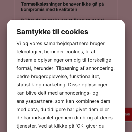
Tørmælksløsninger behøver ikke gå på
kompromis med kvaliteten
“Vi havde et ønske om at finde en social
ansvarlig totalløsning hvor der ikke blev
Samtykke til cookies
gået på kompromis med kaffeoplevelsen.
Med friskristet bæredygtig ka...”
“Vi havde et ønske om at finde en social
Vi og vores samarbejdspartnere bruger
ansvarlig totalløsning hvor der ikke blev
teknologier, herunder cookies, til at
gået på kompromis med kaffeoplevelsen.
Med friskristet bæredygtig kaffe fra et
indsamle oplysninger om dig til forskellige
Mikroristeri tæt på, parret med maskiner
formål, herunder: Tilpasning af annoncering,
der har en 8-årig garanteret levetid, og et
tørmælksprodukt hvor man oprigtigt er i
bedre brugeroplevelse, funktionalitet,
tvivl om det er frisk mælk eller ej, var vores
konklusion, det var den bedste løsning for
statistik og marketing. Disse oplysninger
os. Vi har ikke fortrudt ”
Claus Kjær Jørgensen
kan blive delt med annoncerings- og
Spies
analysepartnere, som kan kombinere dem
med data, du tidligere har givet dem eller
En kaffesnak
En verden af rejse- og kaffeoplevelser
de har indsamlet gennem din brug af deres
tjenester. Ved at klikke på 'OK' giver du