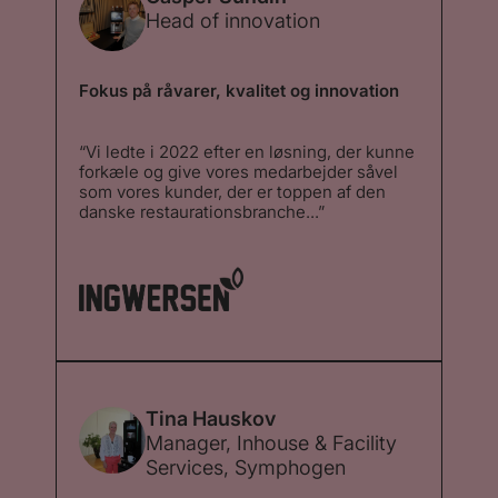
Head of innovation
Fokus på råvarer, kvalitet og innovation
“Vi ledte i 2022 efter en løsning, der kunne
forkæle og give vores medarbejder såvel
som vores kunder, der er toppen af den
danske restaurationsbranche...”
“Vi ledte i 2022 efter en løsning, der kunne
forkæle og give vores medarbejder såvel
som vores kunder, der er toppen af den
danske restaurationsbranche – en unik
kaffeoplevelse. I den forbindelse valgte vi
at starte et nyt samarbejde op med Stellini,
hvor vi følte at deres passion og kærlighed
for kaffe i deres mikroristeri, parret med
Schaerers topmodel Soul Select, lige var
den kombination, som vi mente, ville løse
Tina Hauskov
opgaven bedst. Løsningen har været en
Manager, Inhouse & Facility
stor succes. ”
Services, Symphogen