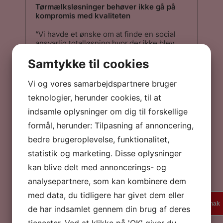
Tørmælksløsninger behøver ikke gå på
kompromis med kvaliteten
“Vi havde et ønske om at finde en social
ansvarlig totalløsning hvor der ikke blev
gået på kompromis med kaffeoplevelsen.
Med friskristet bæredygtig ka...”
Samtykke til cookies
“Vi havde et ønske om at finde en social
ansvarlig totalløsning hvor der ikke blev
Vi og vores samarbejdspartnere bruger
gået på kompromis med kaffeoplevelsen.
Med friskristet bæredygtig kaffe fra et
teknologier, herunder cookies, til at
Mikroristeri tæt på, parret med maskiner
indsamle oplysninger om dig til forskellige
der har en 8-årig garanteret levetid, og et
tørmælksprodukt hvor man oprigtigt er i
formål, herunder: Tilpasning af annoncering,
tvivl om det er frisk mælk eller ej, var vores
bedre brugeroplevelse, funktionalitet,
konklusion, det var den bedste løsning for
os. Vi har ikke fortrudt ”
statistik og marketing. Disse oplysninger
Claus Kjær Jørgensen
Spies
kan blive delt med annoncerings- og
analysepartnere, som kan kombinere dem
med data, du tidligere har givet dem eller
En verden af rejse- og kaffeoplevelser
En kaffesnak
de har indsamlet gennem din brug af deres
tjenester. Ved at klikke på 'OK' giver du