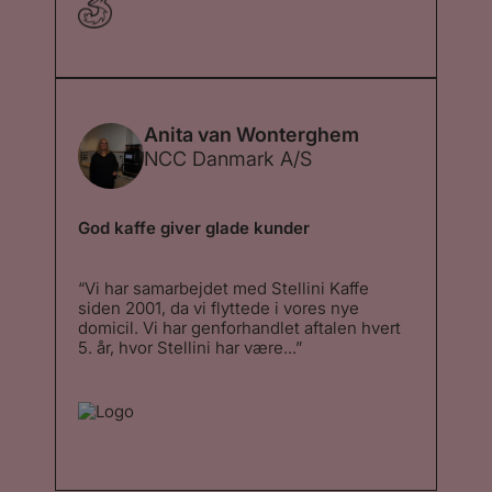
samarbejdspartnere til bl.a. kaffemaskiner
og bønner. Med Stellini’s profil som
mikroristeri og den tilbudte friskmælks-
kaffeløsning med Schaerer maskiner, følte
vi, at der var et supergodt match´. Med
vores nye domicil ønskede vi at give vores
kunder en regulær opgradering af
Anita van Wonterghem
kaffeoplevelsen – og det må man sige, de
NCC Danmark A/S
har fået. ”
God kaffe giver glade kunder
“Vi har samarbejdet med Stellini Kaffe
siden 2001, da vi flyttede i vores nye
domicil. Vi har genforhandlet aftalen hvert
5. år, hvor Stellini har være...”
“Vi har samarbejdet med Stellini Kaffe
siden 2001, da vi flyttede i vores nye
domicil. Vi har genforhandlet aftalen hvert
5. år, hvor Stellini har været i konkurrence
med andre leverandører. Vi har valgt at
beholde Stellini, da et godt samarbejde
betyder meget for os. Stellini har desuden