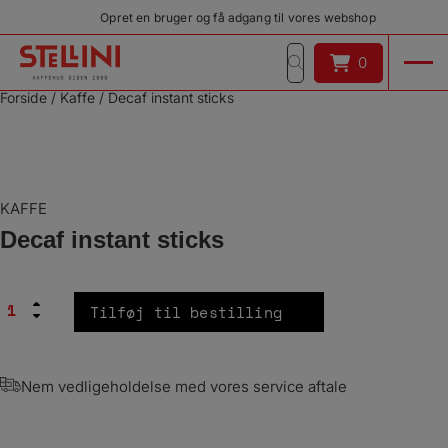
Hop
Opret en bruger og få adgang til vores webshop
til
indholdet
0
0
Forside
/
Kaffe
/
Decaf instant sticks
KAFFE
Decaf instant sticks
Decaf
Tilføj til bestilling
instant
sticks
antal
Nem vedligeholdelse med vores service aftale