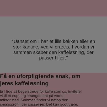
meget konkurrencedygtige priser og deres
serviceniveau skuffer aldrig – vi har
eksempelvis fået skiftet maskiner
undervejs til nyere udgaver. I tillæg til
serviceaftalen på maskinerne, har vi også
valgt at købe kaffen hos Stellini. Den er
supergod og vores medarbejdere
værdsætter den højt – de har
fornemmelsen af, at de går på Café. ”
“Uanset om I har et lille køkken eller en
stor kantine, ved vi præcis, hvordan vi
sammen skaber den kaffeløsning, der
passer til jer.”
Få en uforpligtende snak, om
jeres kaffeløsning
Er I lige så begejstrede for kaffe som os, inviterer
vi til et cupping arrangement på vores
mikroristeri. Sammen finder vi netop den
smagsprofil, der passer jer. Det kan godt være,