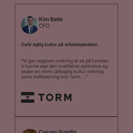
Kim Balle
CFO
Café agtig kultur på arbejdspladsen
“Vi gav opgaven omkring at se på hvordan
vi kunne øge den kvalitative oplevelse og
skabe en mere caféagtig kultur omkring
vores kaffeløsning hos Torm. ...”
“Vi gav opgaven omkring at se på hvordan
vi kunne øge den kvalitative oplevelse og
skabe en mere caféagtig kultur omkring
vores kaffeløsning hos Torm. Vi ønskede at
få vores medarbejdere og kunder i huset til
at få samme oplevelse som at købe 2Go
kaffe på vej til arbejde eller i pauser. Valget
faldt på Stellini og deres mikroristeri og
deres tilgang til at udføre opgaven og det
må siges at have været en klar succes. ”
Casper Sundin