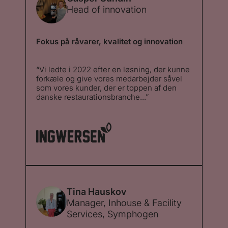
Head of innovation
Fokus på råvarer, kvalitet og innovation
“Vi ledte i 2022 efter en løsning, der kunne
forkæle og give vores medarbejder såvel
som vores kunder, der er toppen af den
danske restaurationsbranche...”
“Vi ledte i 2022 efter en løsning, der kunne
forkæle og give vores medarbejder såvel
som vores kunder, der er toppen af den
danske restaurationsbranche – en unik
kaffeoplevelse. I den forbindelse valgte vi
at starte et nyt samarbejde op med Stellini,
hvor vi følte at deres passion og kærlighed
for kaffe i deres mikroristeri, parret med
Schaerers topmodel Soul Select, lige var
den kombination, som vi mente, ville løse
Tina Hauskov
opgaven bedst. Løsningen har været en
Manager, Inhouse & Facility
stor succes. ”
Services, Symphogen