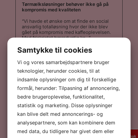
Tørmælksløsninger behøver ikke gå på
kompromis med kvaliteten
“Vi havde et ønske om at finde en social
ansvarlig totalløsning hvor der ikke blev
gået på kompromis med kaffeoplevelsen.
Med friskristet bæredygtig ka...”
“Vi havde et ønske om at finde en social
Samtykke til cookies
ansvarlig totalløsning hvor der ikke blev
gået på kompromis med kaffeoplevelsen.
Med friskristet bæredygtig kaffe fra et
Vi og vores samarbejdspartnere bruger
Mikroristeri tæt på, parret med maskiner
teknologier, herunder cookies, til at
der har en 8-årig garanteret levetid, og et
tørmælksprodukt hvor man oprigtigt er i
indsamle oplysninger om dig til forskellige
tvivl om det er frisk mælk eller ej, var vores
konklusion, det var den bedste løsning for
formål, herunder: Tilpasning af annoncering,
os. Vi har ikke fortrudt ”
Claus Kjær Jørgensen
bedre brugeroplevelse, funktionalitet,
Spies
statistik og marketing. Disse oplysninger
kan blive delt med annoncerings- og
En verden af rejse- og kaffeoplevelser
analysepartnere, som kan kombinere dem
med data, du tidligere har givet dem eller
En kaffesnak