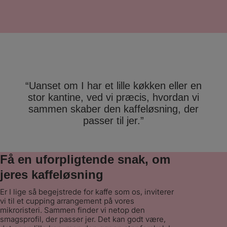
meget konkurrencedygtige priser og deres
serviceniveau skuffer aldrig – vi har
eksempelvis fået skiftet maskiner
undervejs til nyere udgaver. I tillæg til
serviceaftalen på maskinerne, har vi også
valgt at købe kaffen hos Stellini. Den er
supergod og vores medarbejdere
værdsætter den højt – de har
fornemmelsen af, at de går på Café. ”
“Uanset om I har et lille køkken eller en
stor kantine, ved vi præcis, hvordan vi
sammen skaber den kaffeløsning, der
passer til jer.”
Få en uforpligtende snak, om
jeres kaffeløsning
Er I lige så begejstrede for kaffe som os, inviterer
vi til et cupping arrangement på vores
mikroristeri. Sammen finder vi netop den
smagsprofil, der passer jer. Det kan godt være,