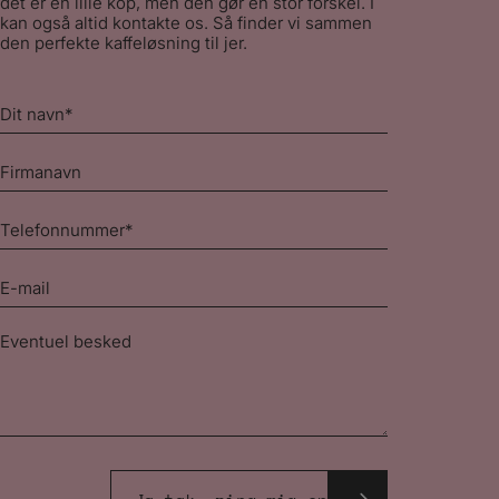
det er en lille kop, men den gør en stor forskel. I
kan også altid kontakte os. Så finder vi sammen
den perfekte kaffeløsning til jer.
Dit
navn
*
Firmanavn
Telefonnummer
*
E-
mail
*
Besked