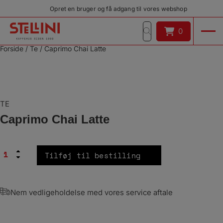
Hop
Opret en bruger og få adgang til vores webshop
til
indholdet
0
0
Forside
/
Te
/
Caprimo Chai Latte
TE
Caprimo Chai Latte
Caprimo
Tilføj til bestilling
Chai
Latte
antal
Nem vedligeholdelse med vores service aftale