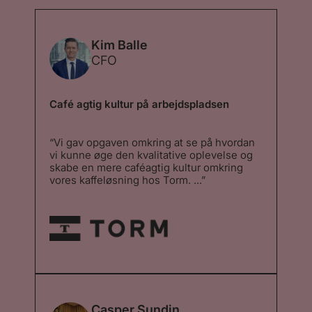
Kim Balle
CFO
Café agtig kultur på arbejdspladsen
“Vi gav opgaven omkring at se på hvordan
vi kunne øge den kvalitative oplevelse og
skabe en mere caféagtig kultur omkring
vores kaffeløsning hos Torm. ...”
“Vi gav opgaven omkring at se på hvordan
vi kunne øge den kvalitative oplevelse og
skabe en mere caféagtig kultur omkring
vores kaffeløsning hos Torm. Vi ønskede at
få vores medarbejdere og kunder i huset til
at få samme oplevelse som at købe 2Go
kaffe på vej til arbejde eller i pauser. Valget
faldt på Stellini og deres mikroristeri og
deres tilgang til at udføre opgaven og det
må siges at have været en klar succes. ”
Casper Sundin