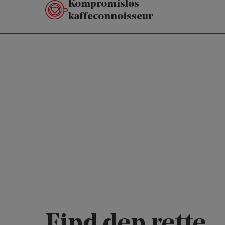
Kompromisløs
kaffeconnoisseur
Find den rette