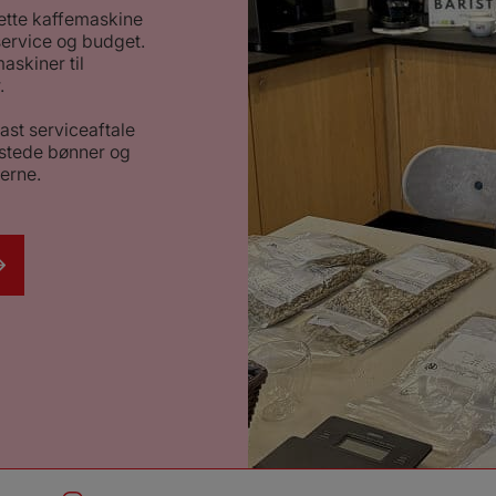
rette kaffemaskine
 service og budget.
askiner til
.
ast serviceaftale
istede bønner og
derne.