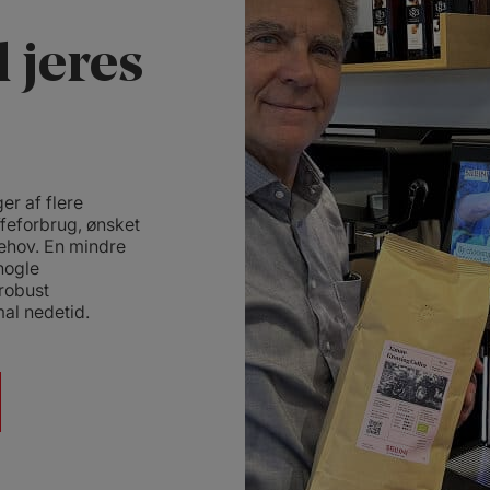
 jeres
er af flere
ffeforbrug, ønsket
behov. En mindre
nogle
robust
al nedetid.