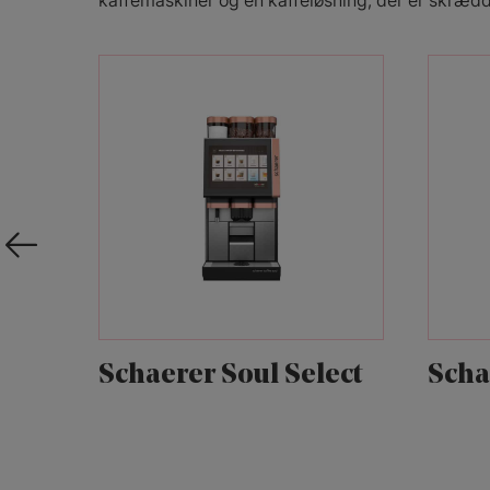
kaffemaskiner og en kaffeløsning, der er skrædd
Schaerer Soul Select
Scha