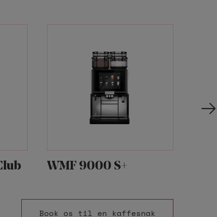
Club
WMF 9000 S+
WMF
Book os til en kaffesnak