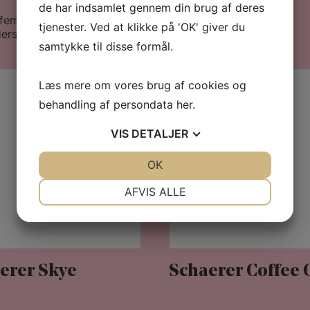
de har indsamlet gennem din brug af deres
emarked, kan vi tilbyde et bredt sortiment af
tjenester. Ved at klikke på 'OK' giver du
ersyet efter jeres behov.
samtykke til disse formål.
Læs mere om vores brug af cookies og
behandling af persondata
her
.
VIS
DETALJER
JA
NEJ
OK
JA
NEJ
NØDVENDIGE
PRÆFERENCER
AFVIS ALLE
JA
NEJ
JA
NEJ
MARKETING
STATISTIK
erer Skye
Schaerer Coffee 