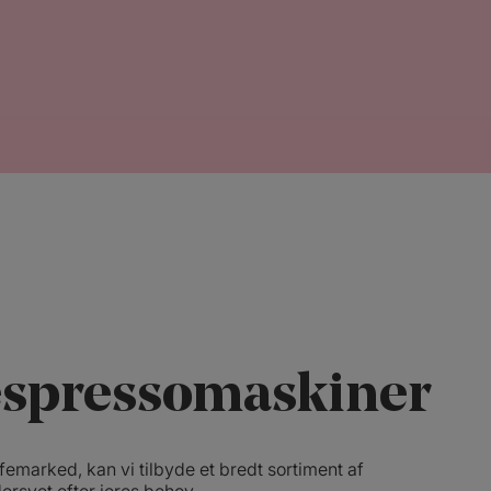
 espressomaskiner
emarked, kan vi tilbyde et bredt sortiment af